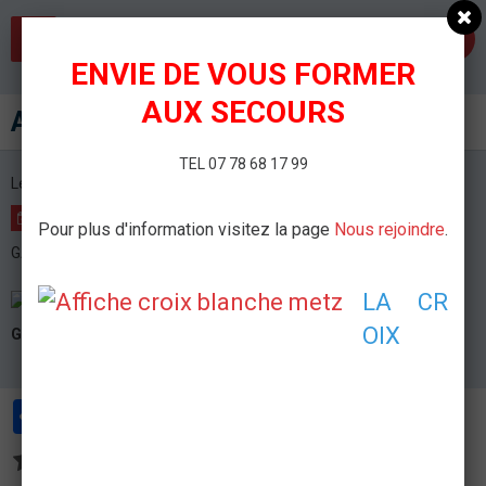
Association des Secouristes Français Croix Blanche de Metz
ENVIE DE VOUS FORMER
AUX SECOURS
Arbre de Noel STELLANTIS
TEL 07 78 68 17 99
Le 14/12/2025
de 13:00
à 18:00
AJOUTER AU CALENDRIER
Pour plus d'information visitez la page
Nous rejoindre
.
GALAXIE - AMNÉVILLE
LA CR
OIX
GALAXIE
AMNÉVILLE
Partager
Facebook
Twitter
Email
Aucune note. Soyez le premier à attribuer une note !