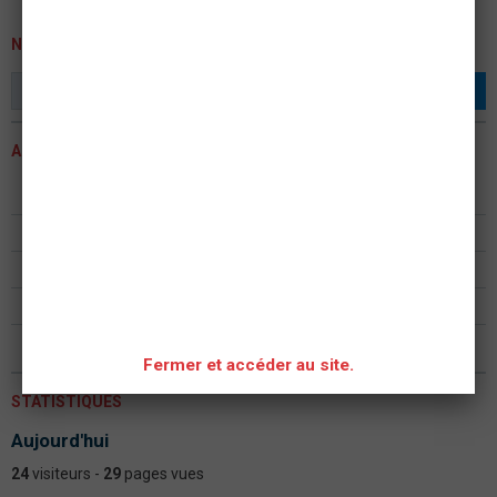
NEWSLETTER
OK
ACTUALITÉS
ASSEMBLEE GENERALE 2023
Formation continue formateur PSC - PAE PS
ASSEMBLÉE GÉNÉRALE 2022
Assemblée Générale ASAM Metz 2020
Formation PIC F et PAE F PSC
Fermer et accéder au site.
STATISTIQUES
Aujourd'hui
24
visiteurs -
29
pages vues