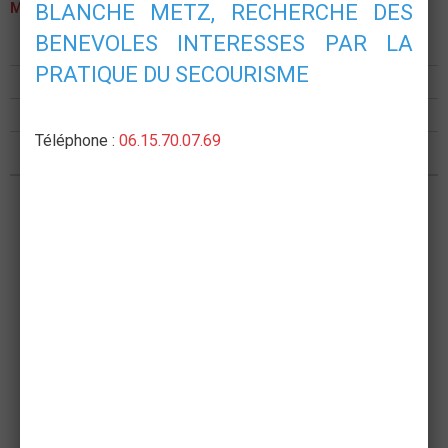
MENU
BLANCHE METZ, RECHERCHE DES
BENEVOLES INTERESSES PAR LA
Présentation
PRATIQUE DU SECOURISME
Formations
Postes de secours
Téléphone :
06.15.70.07.69
Nous rejoindre