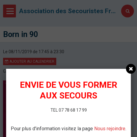
Association des Secouristes Français Croix Blanche de Metz
Born in 90
Le 08/11/2019
de 17:45
à 23:30
AJOUTER AU CALENDRIER
GALAXIE
ENVIE DE VOUS FORMER
AUX SECOURS
TEL 07 78 68 17 99
Pour plus d'information visitez la page
Nous rejoindre
.