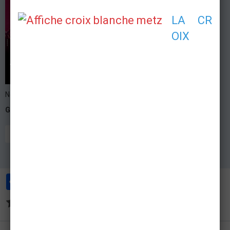
LA CR
OIX
Nous seront présents pour ce grand spectacle
GALAXIE
GRAND PUBLIC
POSTE DE SECOURS
CONCERT
Partager
Facebook
Twitter
Email
Aucune note. Soyez le premier à attribuer une note !