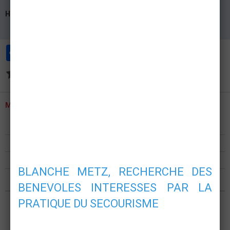
Halle d’Athlétisme « L’ANNEAU »
METZ
Partager
Facebook
Twitter
Email
Aucune note. Soyez le premier à attribuer une note !
MENU
Présentation
Formations
Postes de secours
BLANCHE METZ, RECHERCHE DES
Nous rejoindre
BENEVOLES INTERESSES PAR LA
PRATIQUE DU SECOURISME