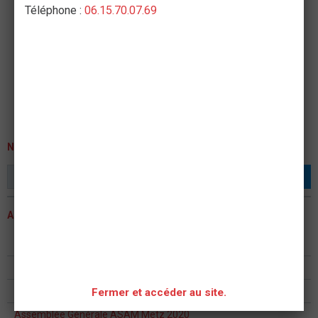
Téléphone :
06.15.70.07.69
NEWSLETTER
OK
ACTUALITÉS
ASSEMBLEE GENERALE 2023
Formation continue formateur PSC - PAE PS
ASSEMBLÉE GÉNÉRALE 2022
Fermer et accéder au site.
Assemblée Générale ASAM Metz 2020