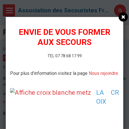
Association des Secouristes Français Croix Blanche de Metz
ENVIE DE VOUS FORMER
Flashdance - The musical !
AUX SECOURS
Le 11/03/2016
à 20:30
TEL 07 78 68 17 99
AJOUTER AU CALENDRIER
Salle de concert le Galaxie - Amnéville
Pour plus d'information visitez la page
Nous rejoindre
.
Nous interviendrons lors du spectacle Flashdance the musical le
vendredi 11 mars 2016 au
galaxie d'Amnéville
.
LA CR
OIX
http://www.le-galaxie.fr/FLASHDANCE
Salle de concert le Galaxie
Amnéville