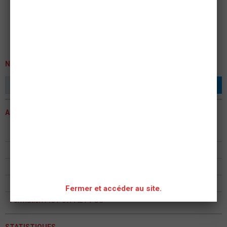
NEWSLETTER
OK
ACTUALITÉS
ASSEMBLEE GENERALE 2023
Formation continue formateur PSC - PAE PS
ASSEMBLÉE GÉNÉRALE 2022
Assemblée Générale ASAM Metz 2020
Fermer et accéder au site.
Formation PIC F et PAE F PSC