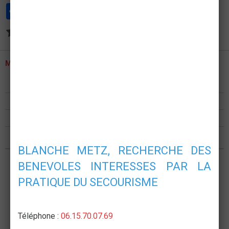
Partager
Facebook
Twitter
Email
Aucune note. Soyez le premier à attribuer une note !
MENU
Présentation
Formations
Postes de secours
Nous rejoindre
BLANCHE METZ, RECHERCHE DES
BENEVOLES INTERESSES PAR LA
PRATIQUE DU SECOURISME
Téléphone :
06.15.70.07.69