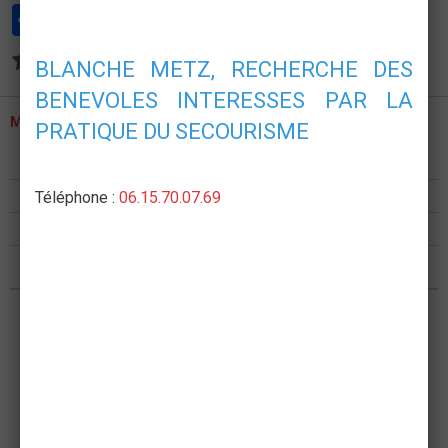
Partager
Facebook
Twitter
Email
Aucune note. Soyez le premier à attribuer une note !
BLANCHE METZ, RECHERCHE DES
BENEVOLES INTERESSES PAR LA
MENU
PRATIQUE DU SECOURISME
Présentation
Formations
Téléphone :
06.15.70.07.69
Postes de secours
Nous rejoindre