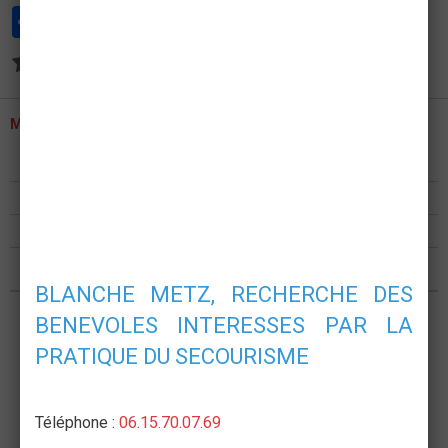
Partager
Facebook
Twitter
Email
Aucune note. Soyez le premier à attribuer une note !
MENU
Présentation
Formations
Postes de secours
Nous rejoindre
BLANCHE METZ, RECHERCHE DES
BENEVOLES INTERESSES PAR LA
PRATIQUE DU SECOURISME
Téléphone :
06.15.70.07.69