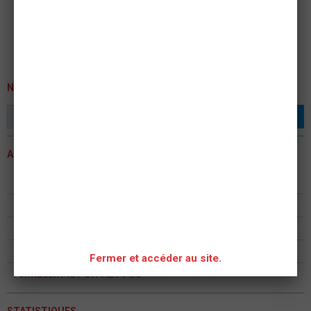
NEWSLETTER
OK
ACTUALITÉS
ASSEMBLEE GENERALE 2023
Formation continue formateur PSC - PAE PS
ASSEMBLÉE GÉNÉRALE 2022
Assemblée Générale ASAM Metz 2020
Fermer et accéder au site.
Formation PIC F et PAE F PSC