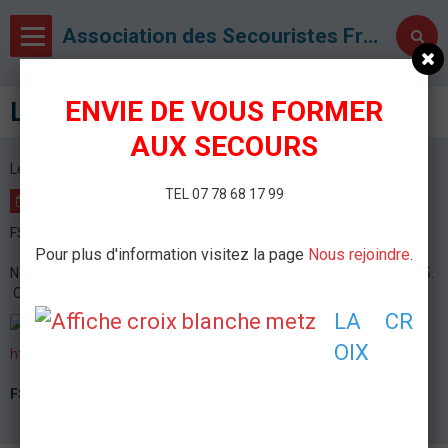
Association des Secouristes Français Croix Blanche de Metz
ENVIE DE VOUS FORMER
La ronde du Val St Pierre
AUX SECOURS
Le 08/02/2015
à 08:00
TEL 07 78 68 17 99
AJOUTER AU CALENDRIER
FSE du Lanceumont - Mécleuves
Pour plus d'information visitez la page
Nous rejoindre
.
Nous serons présent pour la ronde du Val St Pierre le 8 février 2015.
Organisée par le Val St Pierre Athlétisme.
LA CR
OIX
http://www.val-st-pierre-athletisme.fr/
FSE du Lanceumont
Mécleuves