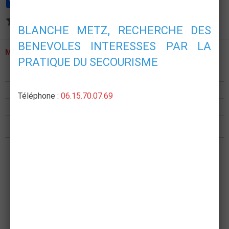
Aucune note. Soyez le premier à attribuer une note !
BLANCHE METZ, RECHERCHE DES
BENEVOLES INTERESSES PAR LA
MENU
PRATIQUE DU SECOURISME
Présentation
Formations
Téléphone :
06.15.70.07.69
Postes de secours
Nous rejoindre