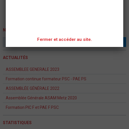
NEWSLETTER
Fermer et accéder au site.
OK
ACTUALITÉS
ASSEMBLEE GENERALE 2023
Formation continue formateur PSC - PAE PS
ASSEMBLÉE GÉNÉRALE 2022
Assemblée Générale ASAM Metz 2020
Formation PIC F et PAE F PSC
STATISTIQUES