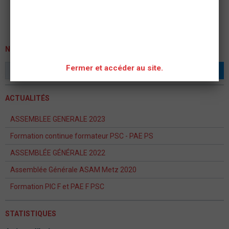
NEWSLETTER
Fermer et accéder au site.
OK
ACTUALITÉS
ASSEMBLEE GENERALE 2023
Formation continue formateur PSC - PAE PS
ASSEMBLÉE GÉNÉRALE 2022
Assemblée Générale ASAM Metz 2020
Formation PIC F et PAE F PSC
STATISTIQUES