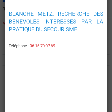
Aucune note. Soyez le premier à attribuer une note !
BLANCHE METZ, RECHERCHE DES
BENEVOLES INTERESSES PAR LA
MENU
PRATIQUE DU SECOURISME
Présentation
Formations
Téléphone :
06.15.70.07.69
Postes de secours
Nous rejoindre