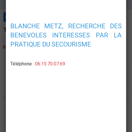
Partager
Facebook
Twitter
Email
BLANCHE METZ, RECHERCHE DES
Aucune note. Soyez le premier à attribuer une note !
BENEVOLES INTERESSES PAR LA
PRATIQUE DU SECOURISME
MENU
Présentation
Téléphone :
06.15.70.07.69
Formations
Postes de secours
Nous rejoindre