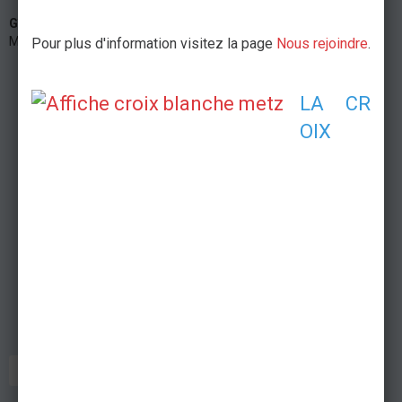
Gîte des crapauds
Col de Lessy Gîte des crapauds, 57160 Lessy
Moselle France
Pour plus d'information visitez la page
Nous rejoindre
.
LA CR
OIX
POSTE DE SECOURS
VTT
COURSE