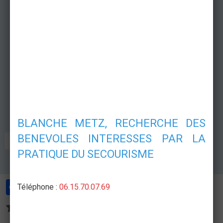
BLANCHE METZ, RECHERCHE DES
BENEVOLES INTERESSES PAR LA
POSTE DE SECOURS
GRAND PUBLIC
CONCERT
PRATIQUE DU SECOURISME
Partager
Facebook
Twitter
Email
Téléphone :
06.15.70.07.69
Aucune note. Soyez le premier à attribuer une note !