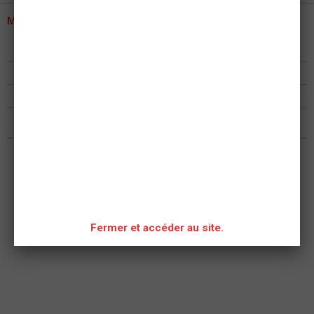
MENU
Présentation
Formations
Postes de secours
Nous rejoindre
Fermer et accéder au site.