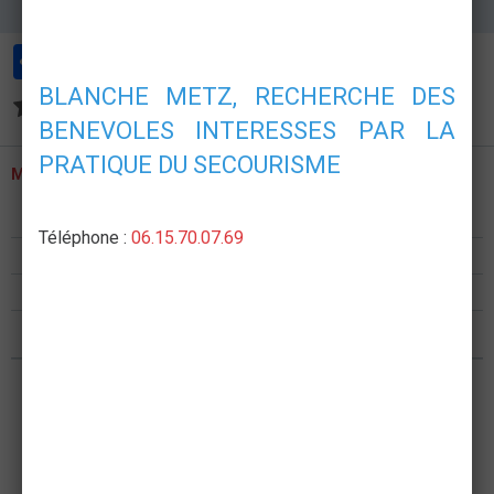
Partager
Facebook
Twitter
Email
BLANCHE METZ, RECHERCHE DES
Aucune note. Soyez le premier à attribuer une note !
BENEVOLES INTERESSES PAR LA
PRATIQUE DU SECOURISME
MENU
Présentation
Téléphone :
06.15.70.07.69
Formations
Postes de secours
Nous rejoindre