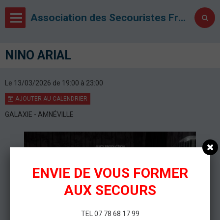
Association des Secouristes Français Croix Blanche de Metz
NINO ARIAL
Le 13/03/2026
de 19:00
à 23:00
AJOUTER AU CALENDRIER
GALAXIE - AMNÉVILLE
ENVIE DE VOUS FORMER
AUX SECOURS
TEL 07 78 68 17 99