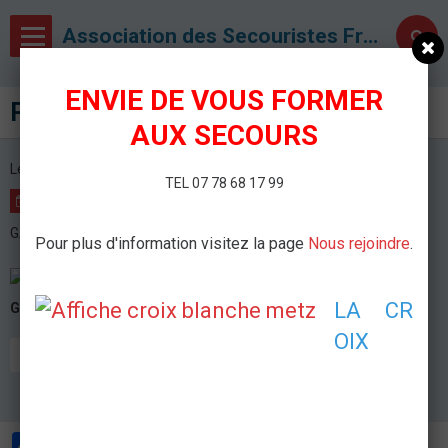
Association des Secouristes Français Croix Blanche de Metz
ENVIE DE VOUS FORMER
PARA SPORTS
AUX SECOURS
Le 31/03/2026
de 08:30
à 17:00
TEL 07 78 68 17 99
AJOUTER AU CALENDRIER
GALAXIE - AMNÉVILLE
Pour plus d'information visitez la page
Nous rejoindre
.
LA CR
GALAXIE
AMNÉVILLE
OIX
GRAND PUBLIC
POSTE DE SECOURS
Partager
Facebook
Twitter
Email