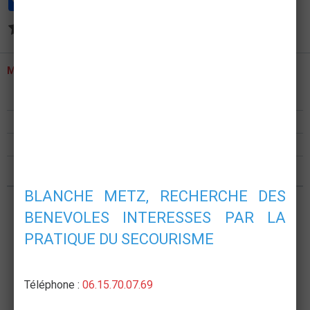
Aucune note. Soyez le premier à attribuer une note !
MENU
Présentation
Formations
Postes de secours
Nous rejoindre
BLANCHE METZ, RECHERCHE DES
BENEVOLES INTERESSES PAR LA
PRATIQUE DU SECOURISME
Téléphone :
06.15.70.07.69