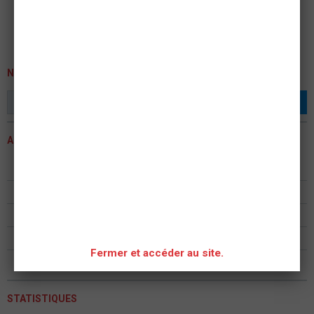
NEWSLETTER
OK
ACTUALITÉS
ASSEMBLEE GENERALE 2023
Formation continue formateur PSC - PAE PS
ASSEMBLÉE GÉNÉRALE 2022
Assemblée Générale ASAM Metz 2020
Fermer et accéder au site.
Formation PIC F et PAE F PSC
STATISTIQUES