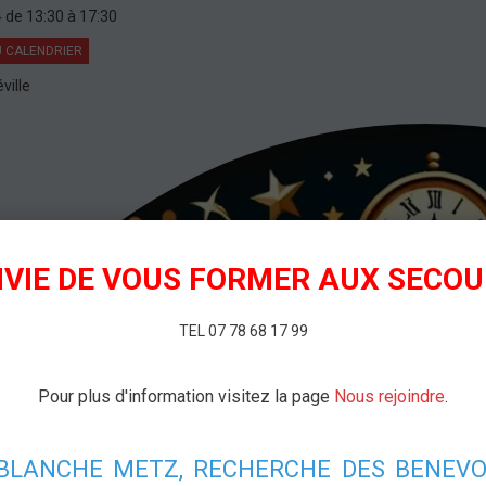
4
de 13:30
à 17:30
 CALENDRIER
ville
VIE DE VOUS FORMER AUX SECO
TEL 07 78 68 17 99
Pour plus d'information visitez la page
Nous rejoindre
.
 BLANCHE METZ, RECHERCHE DES BENEVO