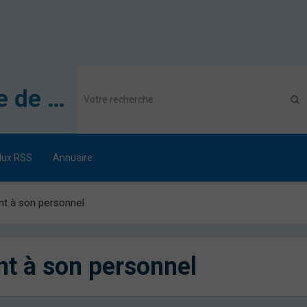
Association des Secouristes Français Croix Blanche de Metz
lux RSS
Annuaire
t à son personnel
t à son personnel