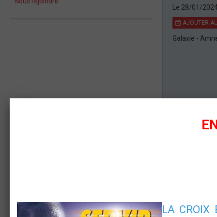
Nous rejoindre
Le 28/01/202
AJOUTER AU
Galaxie - Amné
EN
NEWSLETTER
OK
LA CR
OIX