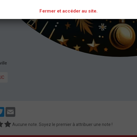
Fermer et accéder au site.
ille
IC
cebook
Twitter
Email
Aucune note. Soyez le premier à attribuer une note !