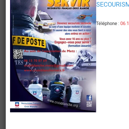
SECOURIS
ACTUALITÉS
ASSEMBLEE GENERALE 2023
Téléphone :
06.1
Formation continue formateur PSC - PAE
PS
ASSEMBLÉE GÉNÉRALE 2022
Assemblée Générale ASAM Metz 2020
Formation PIC F et PAE F PSC
STATISTIQUES
Aujourd'hui
46
visiteurs -
152
pages vues
Total
255130
visiteurs -
1738144
pages vues