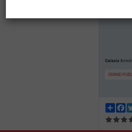
Galaxie
Amnév
GRAND PUBL
Partager
Fa