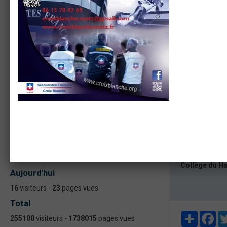
ACTUALITÉS
ASSEMBLEE GENERALE 2023
Formation continue formateur PSC - PAE
PS
ASSEMBLÉE GÉNÉRALE 2022
Assemblée Générale ASAM Metz 2020
Formation PIC F et PAE F PSC
STATISTIQUES
Collège du H
Aujourd'hui
16
visiteurs -
23
pages vues
Total
Partager
Fa
255100
visiteurs -
1738015
pages vues