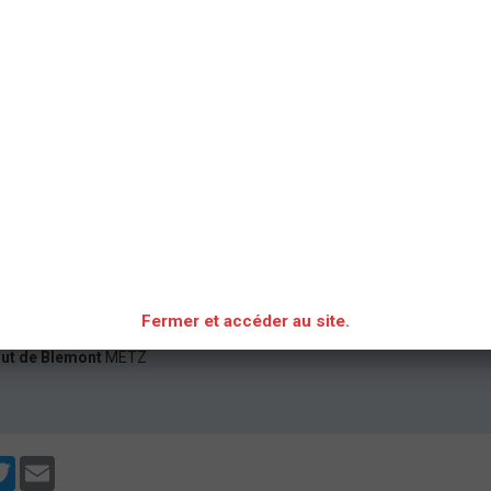
Fermer et accéder au site.
aut de Blemont
METZ
cebook
Twitter
Email