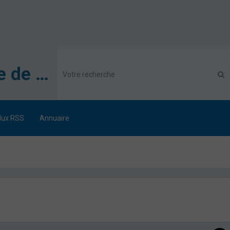
Association des Secouristes Français Croix Blanche de Metz
lux RSS
Annuaire