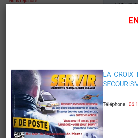
Nous rejoindre
Le 04/05/202
AJOUTER AU
EN
Collège du Ha
LA CR
OIX
SECOURIS
Téléphone :
06.1
NEWSLETTER
OK