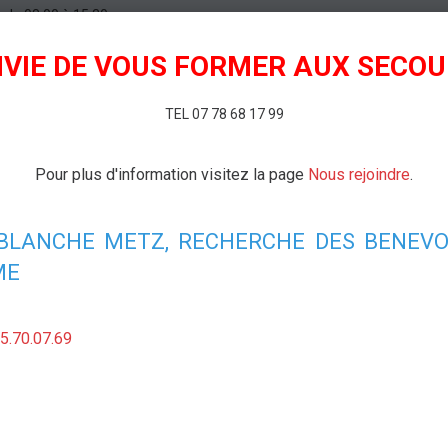
6
de 08:00
à 15:30
 CALENDRIER
VIE DE VOUS FORMER AUX SECO
ut de Blemont - METZ
TEL 07 78 68 17 99
Pour plus d'information visitez la page
Nous rejoindre
.
 BLANCHE METZ, RECHERCHE DES BENEVO
ME
5.70.07.69