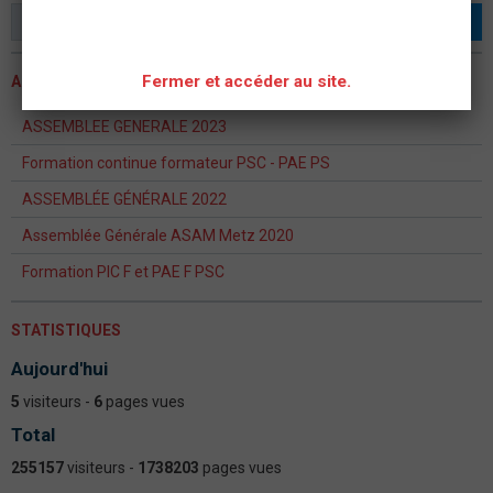
OK
Fermer et accéder au site.
ACTUALITÉS
ASSEMBLEE GENERALE 2023
Formation continue formateur PSC - PAE PS
ASSEMBLÉE GÉNÉRALE 2022
Assemblée Générale ASAM Metz 2020
Formation PIC F et PAE F PSC
STATISTIQUES
Aujourd'hui
5
visiteurs -
6
pages vues
Total
255157
visiteurs -
1738203
pages vues