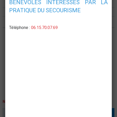
BENEVOLES INTERESSES PAR LA
Formations
PRATIQUE DU SECOURISME
Postes de secours
Nous rejoindre
Téléphone :
06.15.70.07.69
NEWSLETTER
OK