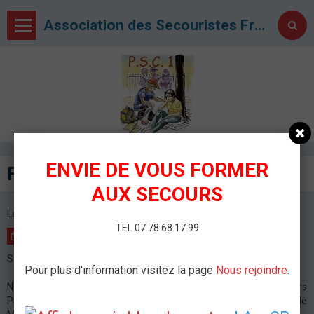
Association des Secouristes Français Croix Blanche de Metz
ENVIE DE VOUS FORMER
Formation PSC 4 octobre 2015
AUX SECOURS
Le 04/10/2015
à 08:30
TEL 07 78 68 17 99
AJOUTER AU CALENDRIER
Salle de formation de Devant-Les-Ponts - Metz
Pour plus d'information visitez la page
Nous rejoindre
.
Nous organisons une formation aux gestes de premiers secours
PSC, le dimanche 4 octobre 2015 dans notre salle de formation de