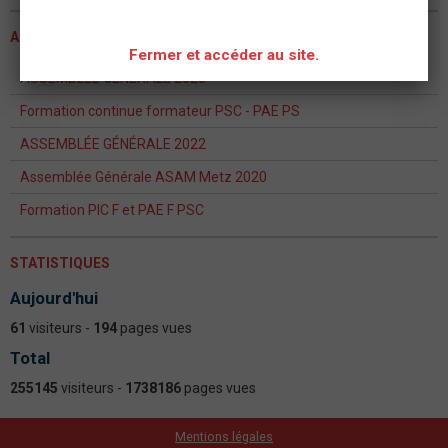
ACTUALITÉS
Fermer et accéder au site.
ASSEMBLEE GENERALE 2023
Formation continue formateur PSC - PAE PS
ASSEMBLÉE GÉNÉRALE 2022
Assemblée Générale ASAM Metz 2020
Formation PIC F et PAE F PSC
STATISTIQUES
Aujourd'hui
61
visiteurs -
194
pages vues
Total
255145
visiteurs -
1738186
pages vues
Mentions légales