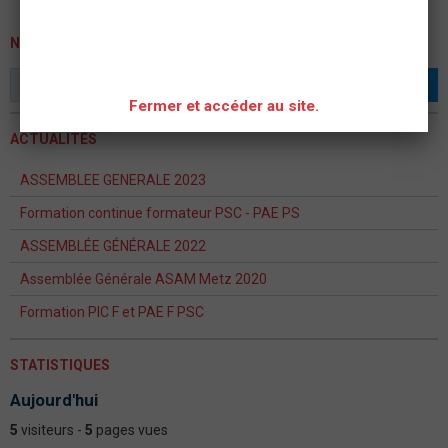
NEWSLETTER
OK
Fermer et accéder au site.
ACTUALITÉS
ASSEMBLEE GENERALE 2023
Formation continue formateur PSC - PAE PS
ASSEMBLÉE GÉNÉRALE 2022
Assemblée Générale ASAM Metz 2020
Formation PIC F et PAE F PSC
STATISTIQUES
Aujourd'hui
5
visiteurs -
5
pages vues