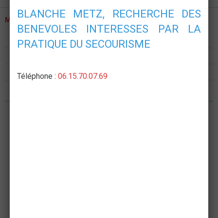
BLANCHE METZ, RECHERCHE DES
MENU
BENEVOLES INTERESSES PAR LA
Présentation
PRATIQUE DU SECOURISME
Formations
Postes de secours
Téléphone :
06.15.70.07.69
Nous rejoindre