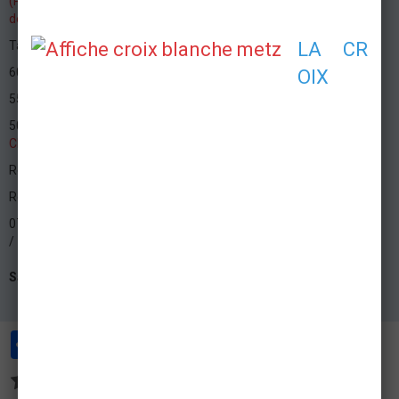
(PSC)
le 29 novembre 2014 dans notre
salle de formation de Metz
devant les ponts.
Tarif :
LA CR
60€ candidat seul,
OIX
55€ de 2 à 5 candidats,
50€ pour plus de 5 candidats ou pour les porteurs de le carte
Inter
CEA
.
Repas tiré du sac.
Renseignements et inscription : 07 78 68 17 99
07 78 68 17 99
http://www.croixblanchemetz.fr/pages/formations/psc.html
Salle de formation de Devant Les Ponts
Metz
Partager
Facebook
Twitter
Email
Aucune note. Soyez le premier à attribuer une note !