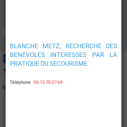
GRAND PUBLIC
BLANCHE METZ, RECHERCHE DES
BENEVOLES INTERESSES PAR LA
Partager
Facebook
Twitter
Email
PRATIQUE DU SECOURISME
Aucune note. Soyez le premier à attribuer une note !
Téléphone :
06.15.70.07.69
MENU
Présentation
Formations
Postes de secours