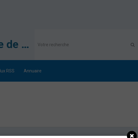
Association des Secouristes Français Croix Blanche de Metz
lux RSS
Annuaire