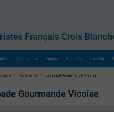
ontact
Album photo
Agenda
Actualités
Livre d'or
F
nuaire
Partenaires
Escapade Gourmande Vicoise
pade Gourmande Vicoise
capadegourmandevicoise.fr/