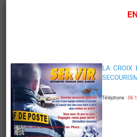
Nous rejoindre
association
EN
Partager
Fa
LA CR
OIX
SECOURIS
Téléphone :
06.1
NEWSLETTER
OK