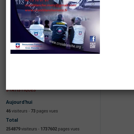
ACTUALITÉS
ASSEMBLEE GENERALE 2023
Formation continue formateur PSC - PAE
PS
ASSEMBLÉE GÉNÉRALE 2022
Assemblée Générale ASAM Metz 2020
Formation PIC F et PAE F PSC
STATISTIQUES
Aujourd'hui
46
visiteurs -
73
pages vues
Total
254879
visiteurs -
1737602
pages vues