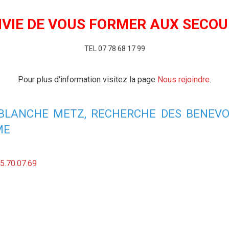
VIE DE VOUS FORMER AUX SECO
TEL 07 78 68 17 99
cebook
Twitter
Email
Pour plus d'information visitez la page
Nous rejoindre
.
Aucune note. Soyez le premier à attribuer une note !
 BLANCHE METZ, RECHERCHE DES BENEVO
ME
5.70.07.69