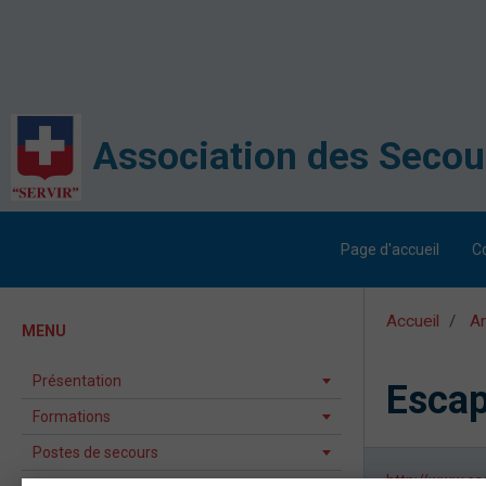
Page d'accueil
C
Accueil
An
MENU
Présentation
Esca
Formations
Postes de secours
http://www.es