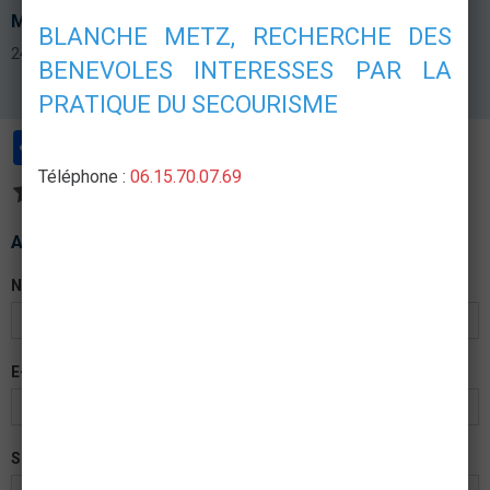
Mise à jour du site - Les albums photos
BLANCHE METZ, RECHERCHE DES
24 Novembre 2014
BENEVOLES INTERESSES PAR LA
PRATIQUE DU SECOURISME
Partager
Facebook
Twitter
Email
Téléphone :
06.15.70.07.69
Aucune note. Soyez le premier à attribuer une note !
Ajouter un commentaire
Nom
E-mail
Site Internet