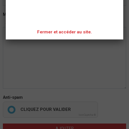
Message
APERÇU
Fermer et accéder au site.
Anti-spam
CLIQUEZ POUR VALIDER
IconCaptcha ©
AJOUTER