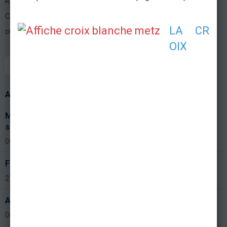
Retrouvez
l'abum photo de la formation COD 2014
.
Contact formation : 07 78 68 17 99
LA CR
croixblanche.metz@gmail.com
OIX
FORMATION
EN ÉQUIPE
Articles similaires
Mise en place des nouvelles formations aux premiers
secours en équipe
08 Septembre 2015
Formation au PSE1 juin 2015
27 Juin 2015
Assemblée générale 2015
06 Février 2015