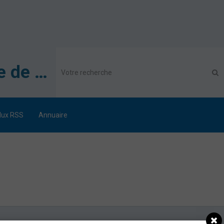
Association des Secouristes Français Croix Blanche de Metz
lux RSS
Annuaire