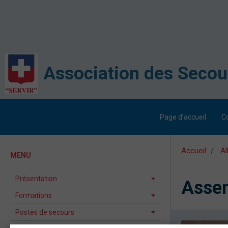
Page d'accueil
C
Accueil
A
MENU
Présentation
Assem
Formations
Postes de secours