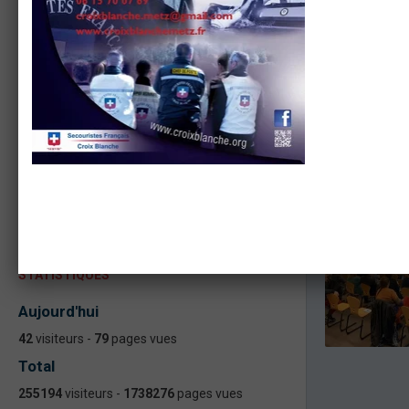
ACTUALITÉS
ASSEMBLEE GENERALE 2023
Formation continue formateur PSC - PAE
PS
ASSEMBLÉE GÉNÉRALE 2022
Assemblée Générale ASAM Metz 2020
Formation PIC F et PAE F PSC
STATISTIQUES
Aujourd'hui
42
visiteurs -
79
pages vues
Total
255194
visiteurs -
1738276
pages vues