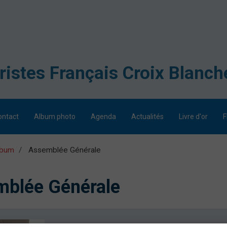
ontact
Album photo
Agenda
Actualités
Livre d'or
F
lbum
Assemblée Générale
blée Générale