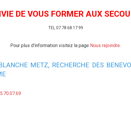
AG 2018
VIE DE VOUS FORMER AUX SECO
TEL 07 78 68 17 99
Pour plus d'information visitez la page
Nous rejoindre
.
AG Croix Blanche 2018
 BLANCHE METZ, RECHERCHE DES BENEVO
ME
5.70.07.69
remise diplomes et médailles 