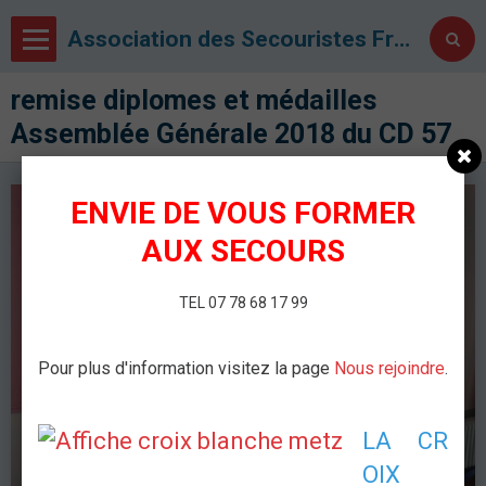
Association des Secouristes Français Croix Blanche de Metz
remise diplomes et médailles
Assemblée Générale 2018 du CD 57
ENVIE DE VOUS FORMER
AUX SECOURS
TEL 07 78 68 17 99
Pour plus d'information visitez la page
Nous rejoindre
.
LA CR
OIX