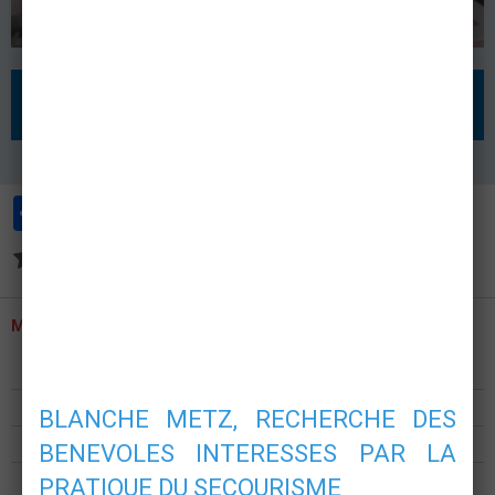
RETOUR
Partager
Facebook
Twitter
Email
Aucune note. Soyez le premier à attribuer une note !
MENU
Présentation
Formations
BLANCHE METZ, RECHERCHE DES
Postes de secours
BENEVOLES INTERESSES PAR LA
Nous rejoindre
PRATIQUE DU SECOURISME