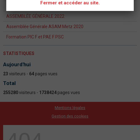
Fermer et accéder au site.
Formation continue formateur PSC - PAE PS
ASSEMBLÉE GÉNÉRALE 2022
Assemblée Générale ASAM Metz 2020
Formation PIC F et PAE F PSC
STATISTIQUES
Aujourd'hui
23
visiteurs -
64
pages vues
Total
255280
visiteurs -
1738424
pages vues
Mentions légales
Gestion des cookies