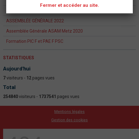
ASSEMBLEE GENERALE 2023
Fermer et accéder au site.
Formation continue formateur PSC - PAE PS
ASSEMBLÉE GÉNÉRALE 2022
Assemblée Générale ASAM Metz 2020
Formation PIC F et PAE F PSC
STATISTIQUES
Aujourd'hui
7
visiteurs -
12
pages vues
Total
254840
visiteurs -
1737541
pages vues
Mentions légales
Gestion des cookies