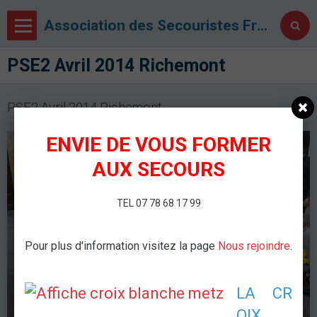
Association des Secouristes Français Croix Blanche de Metz
PSE2 Avril 2014 Richemont
PSE2 Avril 2014 Richemont
ENVIE DE VOUS FORMER
AUX SECOURS
TEL 07 78 68 17 99
Pour plus d'information visitez la page
Nous rejoindre
.
LA CR
OIX