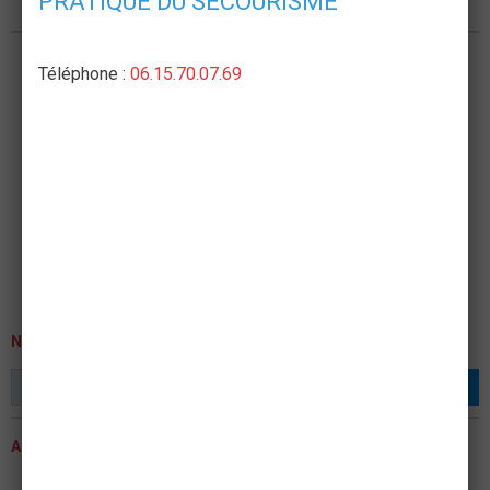
PRATIQUE DU SECOURISME
Nous rejoindre
Téléphone :
06.15.70.07.69
NEWSLETTER
OK
ACTUALITÉS