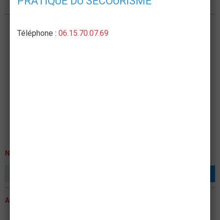
PRATIQUE DU SECOURISME
Nous rejoindre
Téléphone :
06.15.70.07.69
NEWSLETTER
OK
ACTUALITÉS