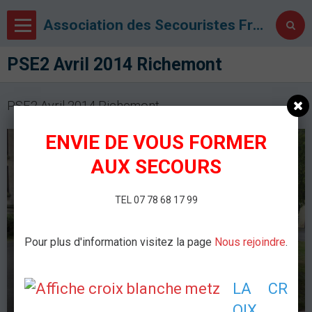
Association des Secouristes Français Croix Blanche de Metz
PSE2 Avril 2014 Richemont
PSE2 Avril 2014 Richemont
ENVIE DE VOUS FORMER
AUX SECOURS
TEL 07 78 68 17 99
Pour plus d'information visitez la page
Nous rejoindre
.
LA CR
OIX