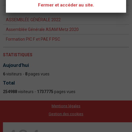
ASSEMBLEE GENERALE 2023
Fermer et accéder au site.
Formation continue formateur PSC - PAE PS
ASSEMBLÉE GÉNÉRALE 2022
Assemblée Générale ASAM Metz 2020
Formation PIC F et PAE F PSC
STATISTIQUES
Aujourd'hui
6
visiteurs -
8
pages vues
Total
254988
visiteurs -
1737775
pages vues
Mentions légales
Gestion des cookies