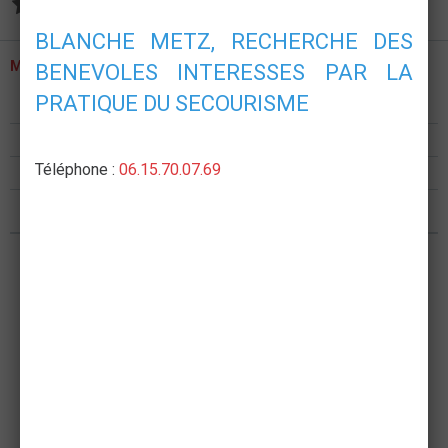
Aucune note. Soyez le premier à attribuer une note !
BLANCHE METZ, RECHERCHE DES
MENU
BENEVOLES INTERESSES PAR LA
PRATIQUE DU SECOURISME
Présentation
Formations
Téléphone :
06.15.70.07.69
Postes de secours
Nous rejoindre