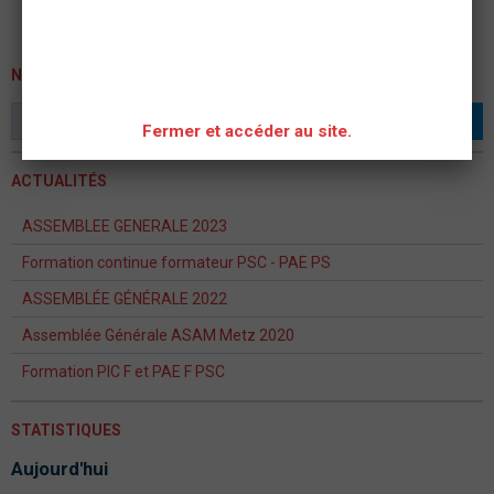
NEWSLETTER
OK
Fermer et accéder au site.
ACTUALITÉS
ASSEMBLEE GENERALE 2023
Formation continue formateur PSC - PAE PS
ASSEMBLÉE GÉNÉRALE 2022
Assemblée Générale ASAM Metz 2020
Formation PIC F et PAE F PSC
STATISTIQUES
Aujourd'hui