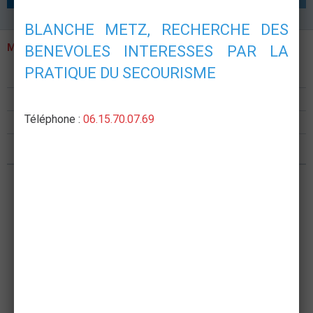
BLANCHE METZ, RECHERCHE DES
MENU
BENEVOLES INTERESSES PAR LA
PRATIQUE DU SECOURISME
Présentation
Formations
Téléphone :
06.15.70.07.69
Postes de secours
Nous rejoindre