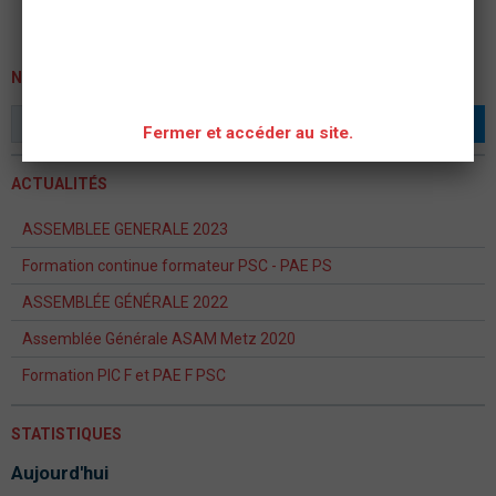
NEWSLETTER
OK
Fermer et accéder au site.
ACTUALITÉS
ASSEMBLEE GENERALE 2023
Formation continue formateur PSC - PAE PS
ASSEMBLÉE GÉNÉRALE 2022
Assemblée Générale ASAM Metz 2020
Formation PIC F et PAE F PSC
STATISTIQUES
Aujourd'hui