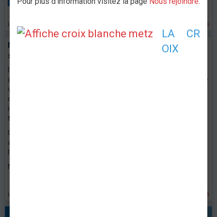
Pour plus d'information visitez la page
Nous rejoindre
.
le 20/01/2014
dans
annonces
LA CR
Nouveau site Internet pour l'association des
OIX
secouristes français croix blanche de Metz
l'association des secouristes français croix blanche de Metz se
dote d'un nouveau site internet :
www.croixblanchemetz.fr
Ce site
vous permettra de suivre découvrir l'association et de rester en
contact avec nous. Il permettra également aux adhérents d'être
informé des prochains événements, assemblées générales et de
toute l'actualité de l'asso !
Ce site est actuellement en construction, mais nous travaillons
activement pour nous doter d'un site web complet et utile pour
l'association !
Nous vous souhaitons une bonne visite sur notre site Internet !
le 28/11/2013
dans
annonces
PRÉC.
SUIV.